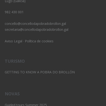
Lugo (Galicia)
982 430 001
concello@concellodapobradobrollon.gal
secretaria@concellodapobradobrollon.gal
Aviso Legal
·
Política de cookies
TURISMO
GETTING TO KNOW A POBRA DO BROLLÓN
NOVAS
Guided tours Summer 2025