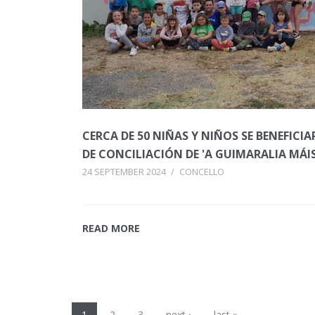
CERCA DE 50 NIÑAS Y NIÑOS SE BENEFICI
DE CONCILIACIÓN DE 'A GUIMARALIA MÁI
24 SEPTEMBER 2024
/
CONCELLO
READ MORE
1
2
3
next ›
last »