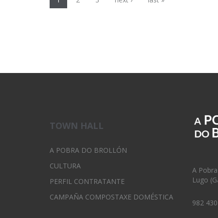
TOWN HALL
A POBRA DO BROLLÓN
CULTURA
A Pobra
Lugo (Ga
PERFIL CONTRATANTE
CAMPAÑA COMPOSTAXE DOMÉSTICA
982 430