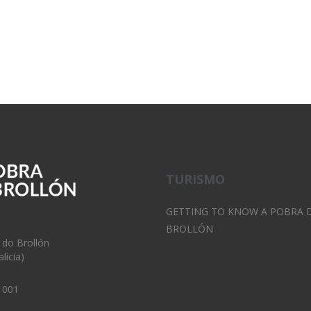
TURISMO
GETTING TO KNOW A POBRA 
BROLLÓN
 do Brollón
licia)
 001