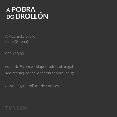
A Pobra do Brollón
Lugo (Galicia)
982 430 001
concello@concellodapobradobrollon.gal
secretaria@concellodapobradobrollon.gal
Aviso Legal
·
Política de cookies
TURISMO