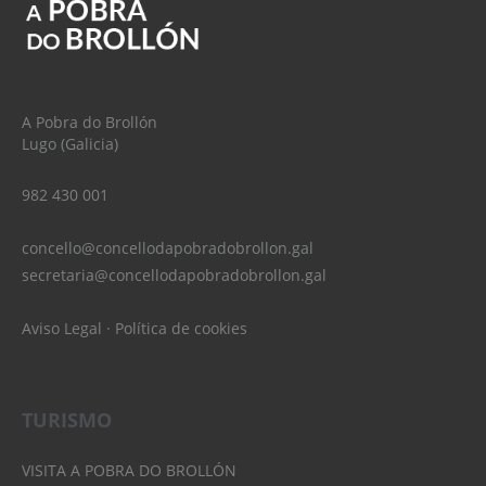
A Pobra do Brollón
Lugo (Galicia)
982 430 001
concello@concellodapobradobrollon.gal
secretaria@concellodapobradobrollon.gal
Aviso Legal
·
Política de cookies
TURISMO
VISITA A POBRA DO BROLLÓN