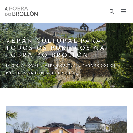
Ir o contido principal
VERÁN CULTURAL PARA
TODOS OS PÚBLICOS NA
POBRA DO BROLLÓN
INICIO
/
NOVAS
/
VERÁN CULTURAL PARA TODOS OS
PÚBLICOS NA POBRA DO BROLLÓN