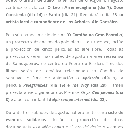
Souto o día 31 de xullo
, na terraza de O Fogón. En agosto
continúa o ciclo con
O Leo i Arremecághona (día 7), Xosé
Constenla (día 14) e Pardo (día 21)
. Rematará o día
28 co
artista local e compoñente de Los Árboles, Ale González.
Pola súa banda, o ciclo de cine
‘O Camiño na Gran Pantalla
’,
un proxecto subvencionado polo plan O Teu Xacobeo, inclúe
a proxección de cinco películas ao aire libre. Todas as
proxeccións serán nas noites de agosto na área recreativa
de Samugueiros, no centro da Pobra do Brollón. Tres dos
filmes serán de temática relacionada co Camiño de
Santiago: o filme de animación
O Apóstolo
(día 1),
a
película
Pelegrinaxes
(día 15) e
The Way
(día 29)
.
Tamén
proxectaranse o gañador dos Premios Goya
Campeones
(día
8)
e a película infantil
Ralph rompe internet
(día 22).
Durante tres sábados de agosto, haberá un terceiro
ciclo de
eventos solidarios
. Inclúe a proxección de dous
documentais –
La Niña Bonita
e
El loco del desierto
– ambos