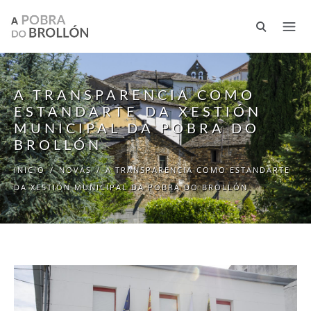
Ir o contido principal
A TRANSPARENCIA COMO
ESTANDARTE DA XESTIÓN
MUNICIPAL DA POBRA DO
BROLLÓN
INICIO
/
NOVAS
/
A TRANSPARENCIA COMO ESTANDARTE
DA XESTIÓN MUNICIPAL DA POBRA DO BROLLÓN