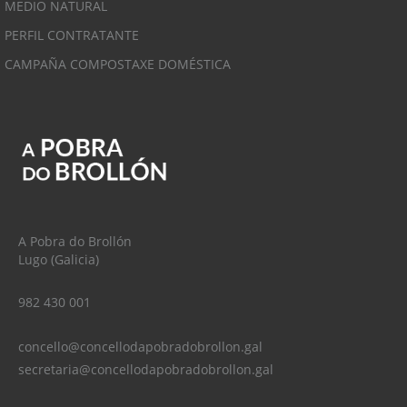
MEDIO NATURAL
PERFIL CONTRATANTE
CAMPAÑA COMPOSTAXE DOMÉSTICA
A Pobra do Brollón
Lugo (Galicia)
982 430 001
concello@concellodapobradobrollon.gal
secretaria@concellodapobradobrollon.gal