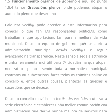
1.5
Funcionamento órganos de goberno
e aquí no punto
1.5.4 temos
Grabacións plenos
, onde podemos atopar o
audio do pleno que desexemos.
Calquera veciñ@ pode acceder a esta información para
coñecer o que fan @s responsables polític@s, como
traballan e que aportacións fan para a mellora da vida
municipal. Desde o equipo de goberno quérese abrir a
administración municipal aos/ás veciñ@s e seguir
avanzando na transparencia. Neste senso a sede electrónica
é unha ferramenta moi útil para @ cidadán na que atopar
non só os plenos, senón toda a normativa municipal,
contratos ou subvencións, facer todos os trámites online co
concello e, entre outras cousas, plantexar as queixas e
suxestións que se desexe.
Desde o concello convídase a tod@s @s veciñ@s a utilizar a
sede electrónica e establecer unha mellor comunicación coa
administración que derive nunha mellora de servizos para