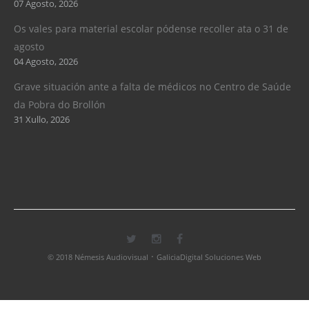
07 Agosto, 2026
Os vales para material escolar pódense recoller ata o 31 de
agosto
04 Agosto, 2026
Grave situación ante a falta de médicos no Centro de Saúde
da Pobra do Brollón
31 Xullo, 2026
·
© 2018 Némesis Audiovisual
GaliciaDigital Soluciones Web