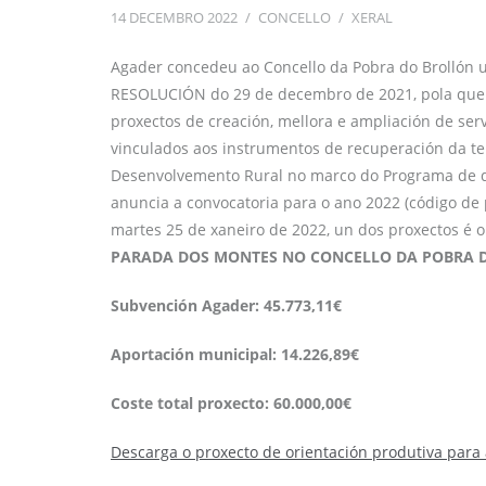
14 DECEMBRO 2022
/
CONCELLO
/
XERAL
Agader concedeu ao Concello da Pobra do Brollón u
RESOLUCIÓN do 29 de decembro de 2021, pola que 
proxectos de creación, mellora e ampliación de serv
vinculados aos instrumentos de recuperación da ter
Desenvolvemento Rural no marco do Programa de de
anuncia a convocatoria para o ano 2022 (código 
martes 25 de xaneiro de 2022, un dos proxectos é o 
PARADA DOS MONTES NO CONCELLO DA POBRA 
Subvención Agader: 45.773,11€
Aportación municipal: 14.226,89€
Coste total proxecto: 60.000,00€
Descarga o proxecto de orientación produtiva par