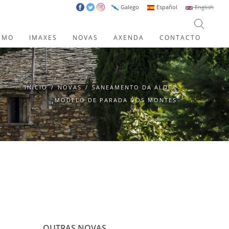
Galego
Español
English
SMO
IMAXES
NOVAS
AXENDA
CONTACTO
INICIO
/
NOVAS
/
SANEAMENTO DA ALDEA
MODELO DE PARADA DOS MONTES
OUTRAS NOVAS