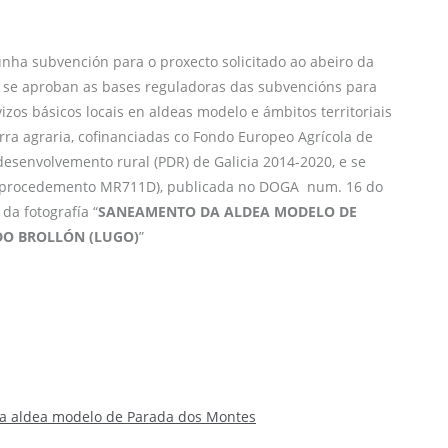
nha subvención para o proxecto solicitado ao abeiro da
se aproban as bases reguladoras das subvencións para
izos básicos locais en aldeas modelo e ámbitos territoriais
ra agraria, cofinanciadas co Fondo Europeo Agrícola de
senvolvemento rural (PDR) de Galicia 2014-2020, e se
de procedemento MR711D), publicada no DOGA num. 16 do
da fotografía “
SANEAMENTO DA ALDEA MODELO DE
DO BROLLÓN (LUGO)
”
a a aldea modelo de Parada dos Montes