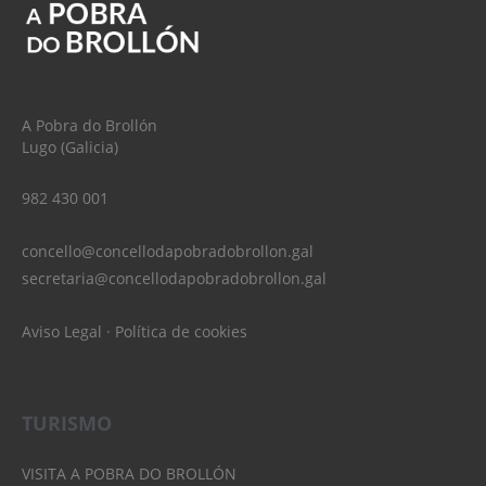
A Pobra do Brollón
Lugo (Galicia)
982 430 001
concello@concellodapobradobrollon.gal
secretaria@concellodapobradobrollon.gal
Aviso Legal
·
Política de cookies
TURISMO
VISITA A POBRA DO BROLLÓN