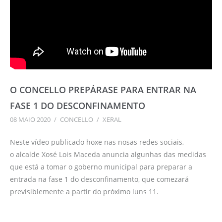
O CONCELLO PREPÁRASE PARA ENTRAR NA
FASE 1 DO DESCONFINAMENTO
08 MAIO 2020
/
CONCELLO
/
XERAL
Neste vídeo publicado hoxe nas nosas redes sociais,
o alcalde Xosé Lois Maceda anuncia algunhas das medidas
que está a tomar o goberno municipal para preparar a
entrada na fase 1 do desconfinamento, que comezará
previsiblemente a partir do próximo luns 11.