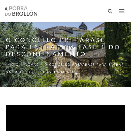
Ir o contido principal
O CONCELLO PREPÁRASE
PARA ENTRAR NA FASE 1 DO
DESCONFINAMENTO
INICIO
/
NOVAS
/
O CONCELLO PREPÁRASE PARA ENTRAR
NA FASE 1 DO DESCONFINAMENTO