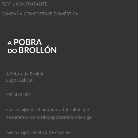
PERFIL CONTRATANTE
CAMPAÑA COMPOSTAXE DOMÉSTICA
A Pobra do Brollón
Lugo (Galicia)
982 430 001
concello@concellodapobradobrollon.gal
secretaria@concellodapobradobrollon.gal
Aviso Legal
·
Política de cookies