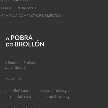
MEDIO NATURAL
PERFIL CONTRATANTE
CAMPAÑA COMPOSTAXE DOMÉSTICA
A Pobra do Brollón
Lugo (Galicia)
982 430 001
concello@concellodapobradobrollon.gal
secretaria@concellodapobradobrollon.gal