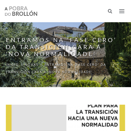
Ir o contido principal
ENTRAMOS NA ‘FASE CERO’
DA TRANSICIÓN CARA Á
‘NOVA NORMALIDADE’
INICIO
/
NOVAS
/
ENTRAMOS NA ‘FASE CERO’ DA
TRANSICIÓN CARA Á ‘NOVA NORMALIDADE’