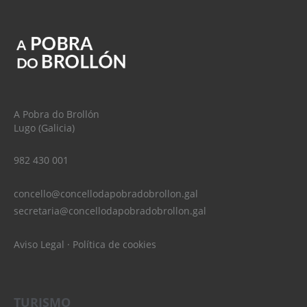
A Pobra do Brollón
Lugo (Galicia)
982 430 001
concello@concellodapobradobrollon.gal
secretaria@concellodapobradobrollon.gal
Aviso Legal
·
Política de cookies
TURISMO