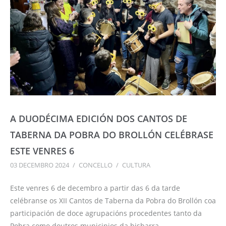
A DUODÉCIMA EDICIÓN DOS CANTOS DE
TABERNA DA POBRA DO BROLLÓN CELÉBRASE
ESTE VENRES 6
03 DECEMBRO 2024
/
CONCELLO
/
CULTURA
Este venres 6 de decembro a partir das 6 da tarde
celébranse os XII Cantos de Taberna da Pobra do Brollón coa
participación de doce agrupacións procedentes tanto da
Pobra como doutros municipios da bisbarra.