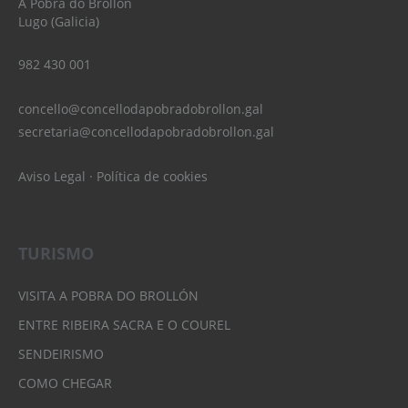
A Pobra do Brollón
Lugo (Galicia)
982 430 001
concello@concellodapobradobrollon.gal
secretaria@concellodapobradobrollon.gal
Aviso Legal
·
Política de cookies
TURISMO
VISITA A POBRA DO BROLLÓN
ENTRE RIBEIRA SACRA E O COUREL
SENDEIRISMO
COMO CHEGAR