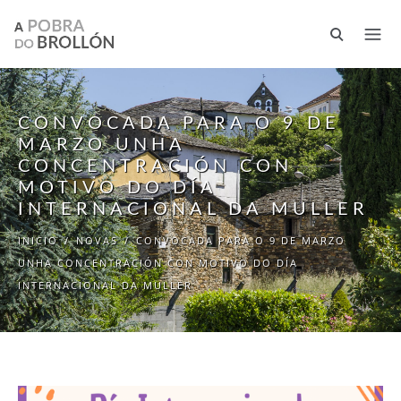
Ir o contido principal
CONVOCADA PARA O 9 DE
MARZO UNHA
CONCENTRACIÓN CON
MOTIVO DO DÍA
INTERNACIONAL DA MULLER
INICIO
/
NOVAS
/
CONVOCADA PARA O 9 DE MARZO
UNHA CONCENTRACIÓN CON MOTIVO DO DÍA
INTERNACIONAL DA MULLER