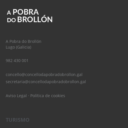
A Pobra do Brollón
Lugo (Galicia)
982 430 001
concello@concellodapobradobrollon.gal
secretaria@concellodapobradobrollon.gal
Aviso Legal
·
Política de cookies
TURISMO