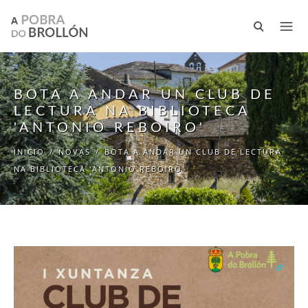
Ir o contido principal
BOTA A ANDAR UN CLUB DE
LECTURA NA BIBLIOTECA
'ANTONIO REBOIRO'
INICIO
/
NOVAS
/
BOTA A ANDAR UN CLUB DE LECTURA
NA BIBLIOTECA 'ANTONIO REBOIRO'