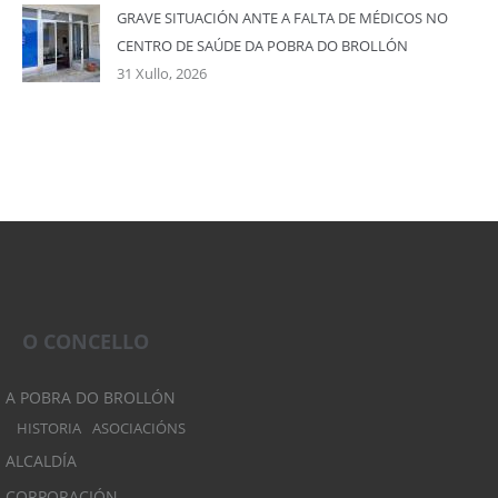
GRAVE SITUACIÓN ANTE A FALTA DE MÉDICOS NO
CENTRO DE SAÚDE DA POBRA DO BROLLÓN
31 Xullo, 2026
O CONCELLO
A POBRA DO BROLLÓN
HISTORIA
ASOCIACIÓNS
ALCALDÍA
CORPORACIÓN