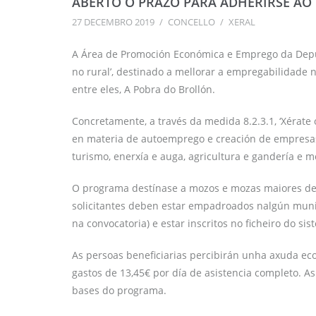
ABERTO O PRAZO PARA ADHERIRSE AO 
27 DECEMBRO 2019
/
CONCELLO
/
XERAL
A Área de Promoción Económica e Emprego da Deput
no rural’, destinado a mellorar a empregabilidade 
entre eles, A Pobra do Brollón.
Concretamente, a través da medida 8.2.3.1, ‘Xérate 
en materia de autoemprego e creación de empresas,
turismo, enerxía e auga, agricultura e gandería e 
O programa destínase a mozos e mozas maiores d
solicitantes deben estar empadroados nalgún munic
na convocatoria) e estar inscritos no ficheiro do si
As persoas beneficiarias percibirán unha axuda ec
gastos de 13,45€ por día de asistencia completo. A
bases do programa.