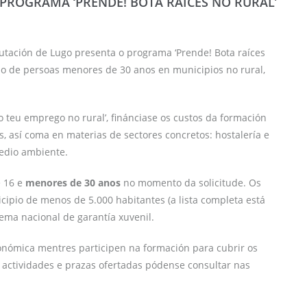
PROGRAMA ‘PRENDE! BOTA RAÍCES NO RURAL’
ación de Lugo presenta o programa ‘Prende! Bota raíces
no de persoas menores de 30 anos en municipios no rural,
o teu emprego no rural’, finánciase os custos da formación
 así coma en materias de sectores concretos: hostalería e
medio ambiente.
e 16 e
menores de 30 anos
no momento da solicitude. Os
ipio de menos de 5.000 habitantes (a lista completa está
stema nacional de garantía xuvenil.
onómica mentres participen na formación para cubrir os
s actividades e prazas ofertadas pódense consultar nas