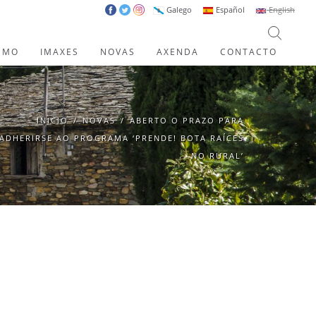
Galego
Español
English
SMO
IMAXES
NOVAS
AXENDA
CONTACTO
INICIO
/
NOVAS
/
ABERTO O PRAZO PARA
ADHERIRSE AO PROGRAMA ‘PRENDE! BOTA RAÍCES
NO RURAL’