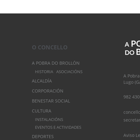
O CONCELLO
A POBRA DO BROLLÓN
HISTORIA
ASOCIACIÓNS
A Pobra
ALCALDÍA
Lugo (Ga
CORPORACIÓN
982 430
BENESTAR SOCIAL
CULTURA
concell
INSTALACIÓNS
secreta
EVENTOS E ACTIVIDADES
Aviso L
DEPORTES