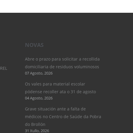
NOVAS
Abre o prazo para solicitar a recollida
domiciliaria de residuos voluminosos
UREL
07 Agosto, 2026
Os vales para material escolar
pódense recoller ata o 31 de agosto
04 Agosto, 2026
Grave situación ante a falta de
médicos no Centro de Saúde da Pobra
do Brollón
31 Xullo, 2026