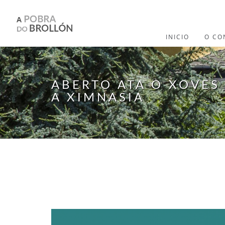
Ir o contido principal
INICIO
O CO
ABERTO ATA O XOVES
A XIMNASIA