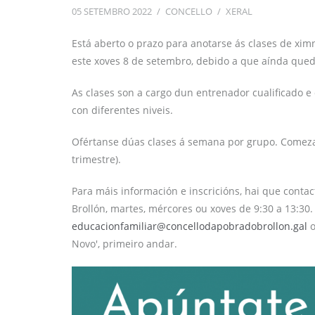
05 SETEMBRO 2022
/
CONCELLO
/
XERAL
Está aberto o prazo para anotarse ás clases de xim
este xoves 8 de setembro, debido a que aínda qued
As clases son a cargo dun entrenador cualificado e
con diferentes niveis.
Ofértanse dúas clases á semana por grupo. Comeza
trimestre).
Para máis información e inscricións, hai que contac
Brollón, martes, mércores ou xoves de 9:30 a 13:30.
educacionfamiliar@concellodapobradobrollon.gal
o
Novo', primeiro andar.