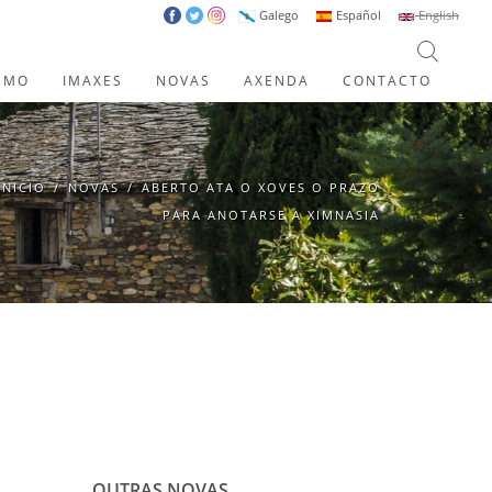
Galego
Español
English
SMO
IMAXES
NOVAS
AXENDA
CONTACTO
INICIO
/
NOVAS
/
ABERTO ATA O XOVES O PRAZO
PARA ANOTARSE A XIMNASIA
OUTRAS NOVAS