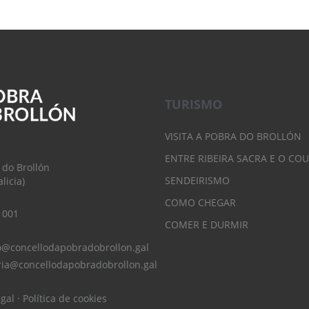
TURISMO
VISITA A POBRA DO BROLLÓN
ENTRE RIBEIRA SACRA E O CO
 do Brollón
SENDEIRISMO
licia)
COMO CHEGAR
 001
COMER E DURMIR
o@concellodapobradobrollon.gal
ria@concellodapobradobrollon.gal
egal
·
Política de cookies