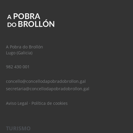
A Pobra do Brollón
Lugo (Galicia)
982 430 001
concello@concellodapobradobrollon.gal
secretaria@concellodapobradobrollon.gal
Aviso Legal
·
Política de cookies
TURISMO