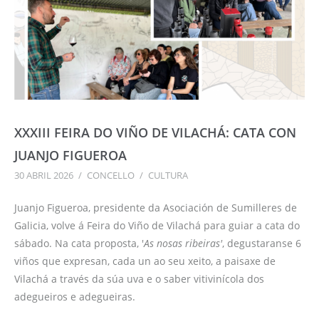
XXXIII FEIRA DO VIÑO DE VILACHÁ: CATA CON
JUANJO FIGUEROA
30 ABRIL 2026
/
CONCELLO
/
CULTURA
Juanjo Figueroa, presidente da Asociación de Sumilleres de
Galicia, volve á Feira do Viño de Vilachá para guiar a cata do
sábado. Na cata proposta, '
As nosas ribeiras'
, degustaranse 6
viños que expresan, cada un ao seu xeito, a paisaxe de
Vilachá a través da súa uva e o saber vitivinícola dos
adegueiros e adegueiras.