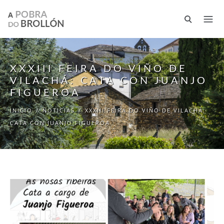
Pasar al contenido principal
XXXIII FEIRA DO VIÑO DE
VILACHÁ: CATA CON JUANJO
FIGUEROA
INICIO
/
NOTICIAS
/
XXXIII FEIRA DO VIÑO DE VILACHÁ:
CATA CON JUANJO FIGUEROA