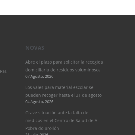
NOVAS
Abre el plazo para solicitar la recogida
domiciliaria de residuos voluminosos
UREL
07 Agosto, 2026
Los vales para material escolar se
pueden recoger hasta el 31 de agosto
04 Agosto, 2026
Grave situación ante la falta de
médicos en el Centro de Salud de A
Pobra do Brollón
31 Julio, 2026