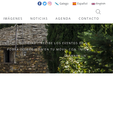
Galego
Español
English
IMÁGENES
NOTICIAS
AGENDA
CONTACTO
INICIO
/
NOTICIAS
/
RECIBE LOS EVENTOS DE A
POBRA DO BROLLÓN EN TU MÓVIL CON 'INFO
GUIMARALIA'