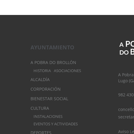
AYUNTAMIENTO
A POBRA DO BROLLÓN
HISTORIA
ASOCIACIONES
A Pobra
ALCALDÍA
Lugo (Ga
CORPORACIÓN
982 430
BIENESTAR SOCIAL
CULTURA
concell
INSTALACIONES
secreta
EVENTOS Y ACTIVIDADES
Aviso L
DEPORTES