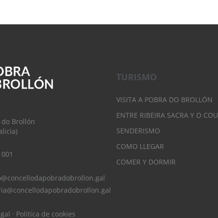
TURISMO
VISITA A POBRA DO BROLLÓN
ENTRE RIBEIRA SACRA Y O CO
 do Brollón
SENDERISMO
licia)
COMO LLEGAR
 001
COMER Y DORMIR
o@concellodapobradobrollon.gal
ria@concellodapobradobrollon.gal
egal
·
Política de cookies