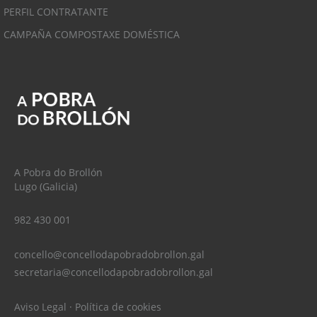
PERFIL CONTRATANTE
CAMPAÑA COMPOSTAXE DOMÉSTICA
A Pobra do Brollón
Lugo (Galicia)
982 430 001
concello@concellodapobradobrollon.gal
secretaria@concellodapobradobrollon.gal
Aviso Legal
·
Política de cookies