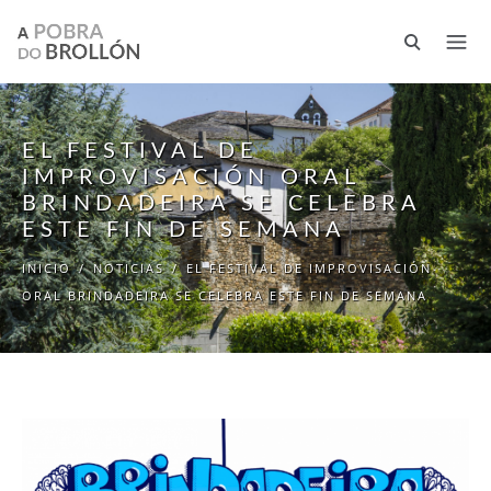
Pasar al contenido principal
EL FESTIVAL DE
IMPROVISACIÓN ORAL
BRINDADEIRA SE CELEBRA
ESTE FIN DE SEMANA
INICIO
/
NOTICIAS
/
EL FESTIVAL DE IMPROVISACIÓN
ORAL BRINDADEIRA SE CELEBRA ESTE FIN DE SEMANA