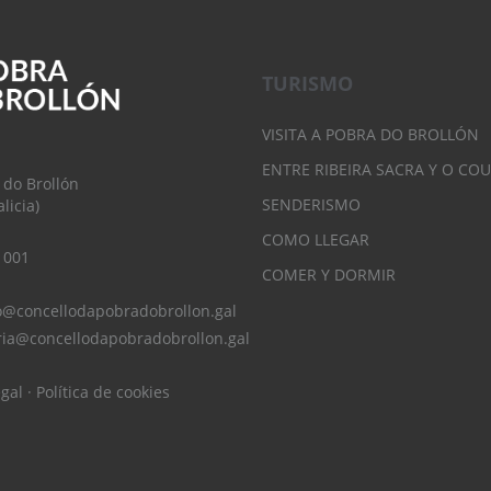
TURISMO
VISITA A POBRA DO BROLLÓN
ENTRE RIBEIRA SACRA Y O CO
 do Brollón
SENDERISMO
licia)
COMO LLEGAR
 001
COMER Y DORMIR
o@concellodapobradobrollon.gal
ria@concellodapobradobrollon.gal
egal
·
Política de cookies