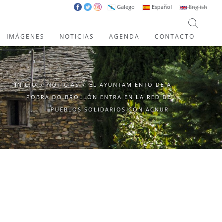
Galego
Español
English
IMÁGENES
NOTICIAS
AGENDA
CONTACTO
INICIO
/
NOTICIAS
/
EL AYUNTAMIENTO DE A
POBRA DO BROLLÓN ENTRA EN LA RED DE
PUEBLOS SOLIDARIOS CON ACNUR