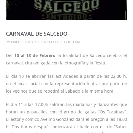
CARNAVAL DE SALCEDO
25 ENERO 2018
/
CONCELLO
/
CULTURA
Del
10 al 13 de Febrero
la localidad de Salcedo celebra el
carnaval, cita obligada con la etnografía y la fiesta.
El día 10 se abrirán las actividades a partir de las 22.00 h.
en el local social con la representación teatral por parte de
los vecinos que se repetirá el Sábado a la misma hora.
El día 11 a las 17.00h saldrán las madamas y danzantes que
harán un pasacalles con el grupo de gaitas “Os Tocainas”.
El actor y cómico Avelino González dará el pregón a las 18.00
h. Dos horas despué comenzará el baile con el trío “Sabor