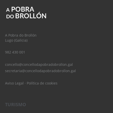
A Pobra do Brollón
Lugo (Galicia)
982 430 001
concello@concellodapobradobrollon.gal
secretaria@concellodapobradobrollon.gal
Aviso Legal
·
Política de cookies
TURISMO