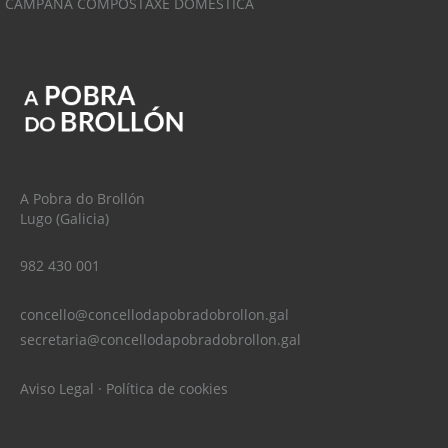
CAMPAÑA COMPOSTAXE DOMÉSTICA
A Pobra do Brollón
Lugo (Galicia)
982 430 001
concello@concellodapobradobrollon.gal
secretaria@concellodapobradobrollon.gal
Aviso Legal
·
Política de cookies