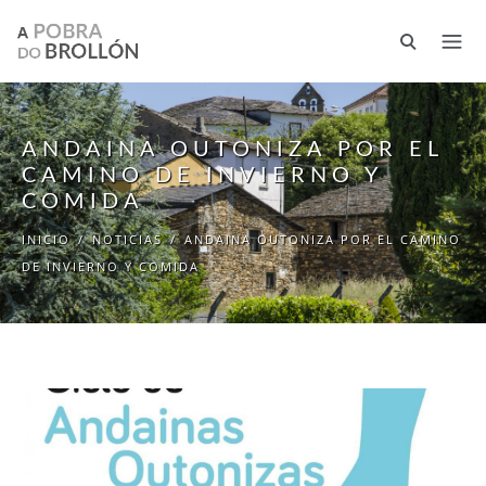
Pasar al contenido principal
ANDAINA OUTONIZA POR EL
CAMINO DE INVIERNO Y
COMIDA
INICIO
/
NOTICIAS
/
ANDAINA OUTONIZA POR EL CAMINO
DE INVIERNO Y COMIDA