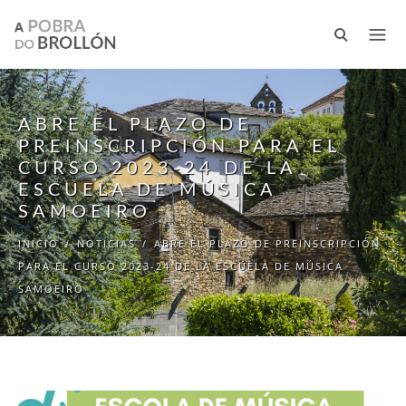
Pasar al contenido principal
ABRE EL PLAZO DE
PREINSCRIPCIÓN PARA EL
CURSO 2023-24 DE LA
ESCUELA DE MÚSICA
SAMOEIRO
INICIO
/
NOTICIAS
/
ABRE EL PLAZO DE PREINSCRIPCIÓN
PARA EL CURSO 2023-24 DE LA ESCUELA DE MÚSICA
SAMOEIRO