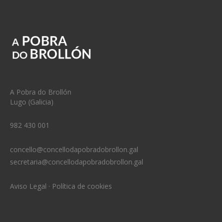
A Pobra do Brollón
Lugo (Galicia)
982 430 001
concello@concellodapobradobrollon.gal
secretaria@concellodapobradobrollon.gal
Aviso Legal
·
Política de cookies