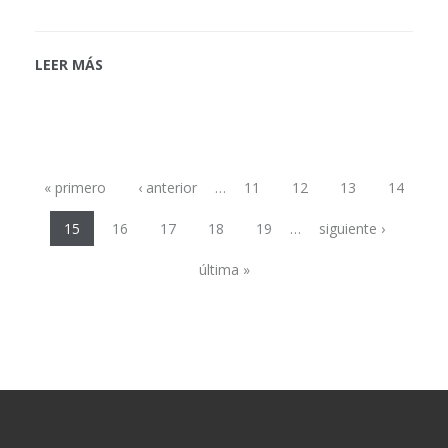
LEER MÁS
Páginas
« primero
‹ anterior
…
11
12
13
14
15
16
17
18
19
…
siguiente ›
última »