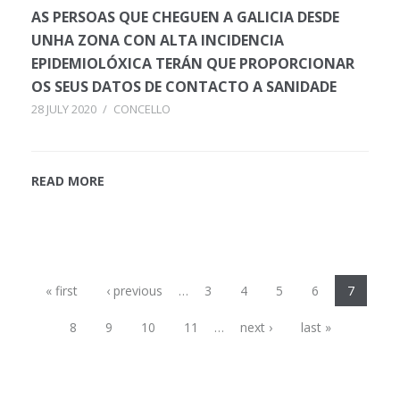
AS PERSOAS QUE CHEGUEN A GALICIA DESDE
UNHA ZONA CON ALTA INCIDENCIA
EPIDEMIOLÓXICA TERÁN QUE PROPORCIONAR
OS SEUS DATOS DE CONTACTO A SANIDADE
28 JULY 2020
/
CONCELLO
READ MORE
Pages
« first
‹ previous
…
3
4
5
6
7
8
9
10
11
…
next ›
last »